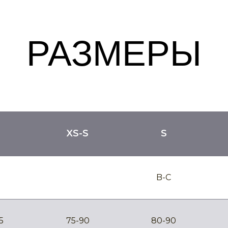
РАЗМЕРЫ
XS-S
S
B-C
5
75-90
80-90