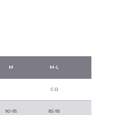
M
M-L
C-D
90-95
85-95